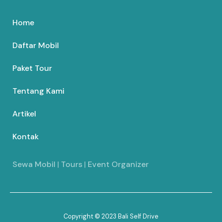
Home
Daftar Mobil
Paket Tour
Tentang Kami
Artikel
Kontak
Sewa Mobil
|
Tours
|
Event Organizer
Copyright © 2023 Bali Self Drive