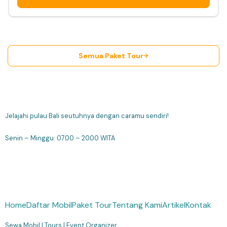
Semua Paket Tour
Jelajahi pulau Bali seutuhnya dengan caramu sendiri!
Senin – Minggu: 07.00 – 20.00 WITA
Home
Daftar Mobil
Paket Tour
Tentang Kami
Artikel
Kontak
Sewa Mobil
|
Tours
|
Event Organizer